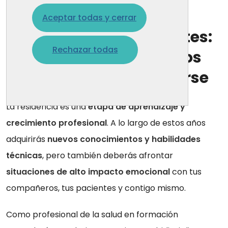
8 jul. 2021
Aceptar todas y cerrar
La salud de los residentes:
Rechazar todas
herramientas y recursos
para aprender a cuidarse
La residencia es una
etapa de aprendizaje y
crecimiento profesional
. A lo largo de estos años
adquirirás
nuevos conocimientos y habilidades
técnicas
, pero también deberás afrontar
situaciones de alto impacto emocional
con tus
compañeros, tus pacientes y contigo mismo.
Como profesional de la salud en formación