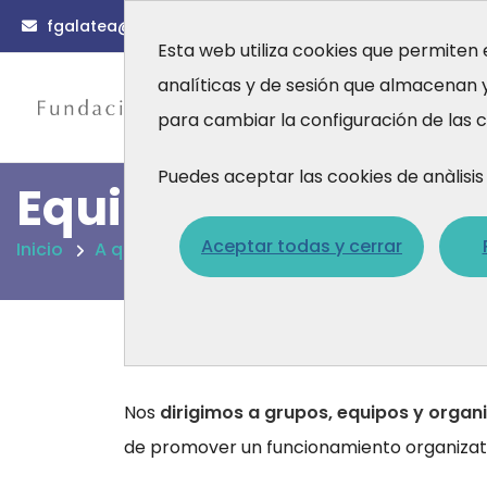
fgalatea@fgalatea.org
(0034) 93 567 88 56
Esta web utiliza cookies que permiten 
analíticas y de sesión que almacenan
Actualidad
Fo
para cambiar la configuración de las c
A quiénes nos diri
Puedes aceptar las cookies de anàlis
E
q
u
i
p
o
s
y
o
r
g
a
n
i
z
a
Aceptar todas y cerrar
Inicio
A quiénes nos dirigimos
Equipos y organiz
Nos
dirigimos a grupos, equipos y organ
de promover un funcionamiento organizati