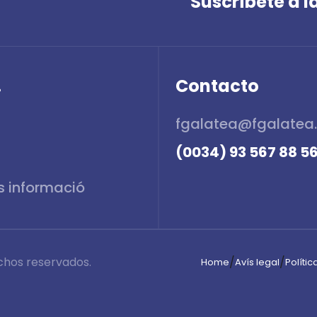
Suscríbete a 
.
Contacto
fgalatea@fgalatea
(0034) 93 567 88 5
chos reservados.
/
/
Home
Avís legal
Políti