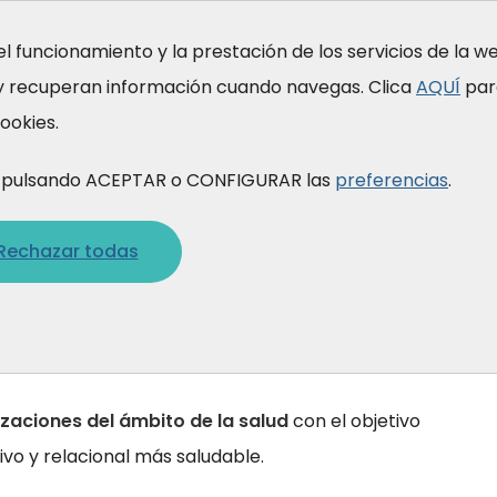
el funcionamiento y la prestación de los servicios de la 
 y recuperan información cuando navegas. Clica
AQUÍ
par
rmación
Quiénes somos
Qué hacemos
ookies.
gimos
is pulsando ACEPTAR o CONFIGURAR las
preferencias
.
c
i
o
n
e
s
e
n
e
l
á
m
b
i
t
o
Rechazar todas
aciones en el ámbito de la salud
izaciones del ámbito de la salud
con el objetivo
vo y relacional más saludable.