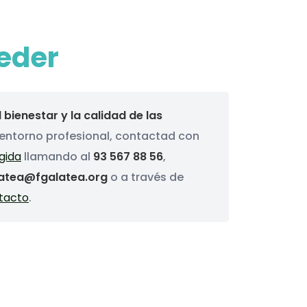
e
d
e
r
l bienestar y la calidad de las
entorno profesional, contactad con
gida
llamando al
93 567 88 56
,
atea@fgalatea.org
o a través de
ntacto
.