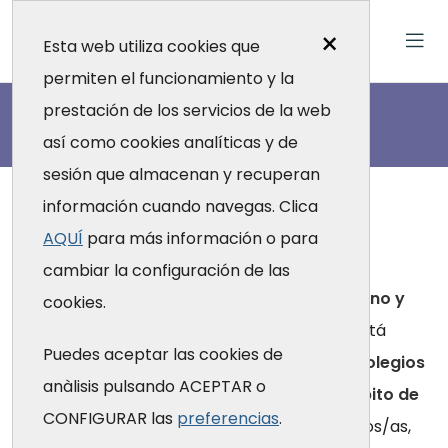
×
Esta web utiliza cookies que
permiten el funcionamiento y la
O
r
g
a
n
i
z
a
c
i
ó
n
prestación de los servicios de la web
así como cookies analíticas y de
sesión que almacenan y recuperan
información cuando navegas. Clica
Patronato
AQUÍ
para más información o para
cambiar la configuración de las
El patronato es el
máximo órgano de gobierno y
cookies.
representación
de la Fundación Galatea y está
Puedes aceptar las cookies de
formado por profesionales vinculados a los
colegios
anàlisis pulsando ACEPTAR o
oficiales de los distintos colectivos del ámbito de
CONFIGURAR las
preferencias
.
la salud en Cataluña
: médicos/as, enfermeros/as,