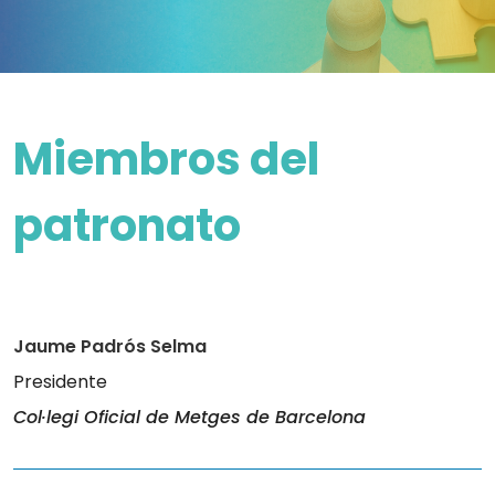
M
i
e
m
b
r
o
s
d
e
l
p
a
t
r
o
n
a
t
o
Jaume Padrós Selma
Presidente
Col·legi Oficial de Metges de Barcelona