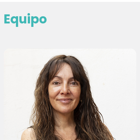
E
q
u
i
p
o