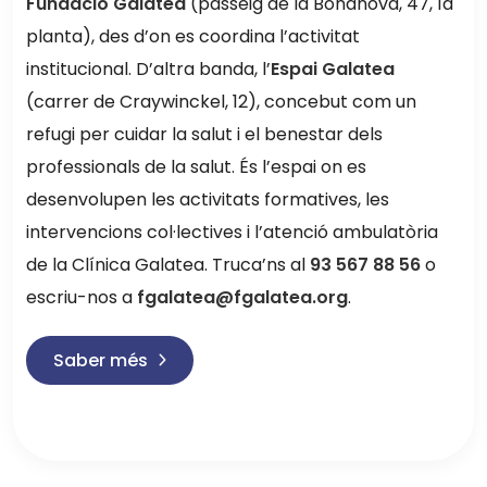
Fundació Galatea
(passeig de la Bonanova, 47, 1a
planta), des d’on es coordina l’activitat
institucional. D’altra banda, l’
Espai Galatea
(carrer de Craywinckel, 12), concebut com un
refugi per cuidar la salut i el benestar dels
professionals de la salut. És l’espai on es
desenvolupen les activitats formatives, les
intervencions col·lectives i l’atenció ambulatòria
de la Clínica Galatea. Truca’ns al
93 567 88 56
o
escriu-nos a
fgalatea@fgalatea.org
.
Saber més