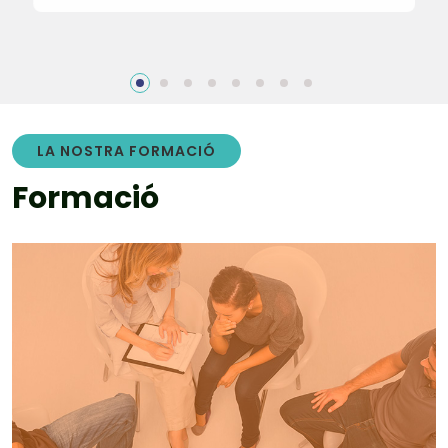
LA NOSTRA FORMACIÓ
F
o
r
m
a
c
i
ó