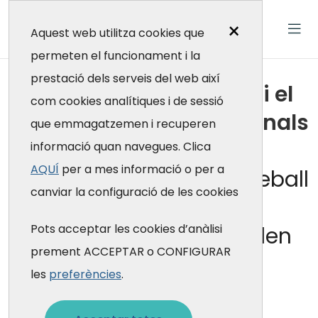
×
Aquest web utilitza cookies que
permeten el funcionament i la
prestació dels serveis del web així
Treballem per la salut i el
com cookies analítiques i de sessió
benestar dels professionals
que emmagatzemen i recuperen
de la salut
informació quan navegues. Clica
AQUÍ
per a mes informació o per a
Autocura i entorns de treball
canviar la configuració de les cookies
saludables per a
Pots acceptar les cookies d’anàlisi
professionals que cuiden
prement ACCEPTAR o CONFIGURAR
les
preferències
.