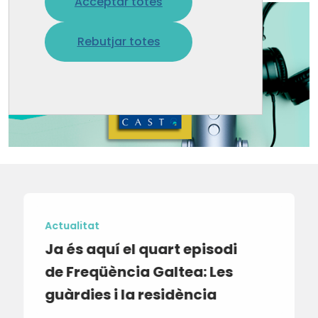
Acceptar totes
Rebutjar totes
Actualitat
Ja és aquí el quart episodi
de Freqüència Galtea: Les
guàrdies i la residència