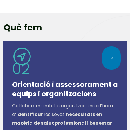
Q
u
è
f
e
m
02
Orientació i assessorament a
equips i organitzacions
Col·laborem amb les organitzacions a l’hora
d’
identificar
les seves
necessitats en
matèria de salut professional i benestar