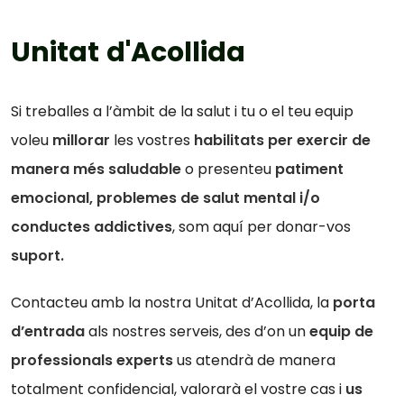
U
n
i
t
a
t
d
'
A
c
o
l
l
i
d
a
Si treballes a l’àmbit de la salut i tu o el teu equip
voleu
millorar
les vostres
habilitats per exercir de
manera més saludable
o presenteu
patiment
emocional, problemes de salut mental i/o
conductes addictives
, som aquí per donar-vos
suport.
Contacteu amb la nostra Unitat d’Acollida, la
porta
d’entrada
als nostres serveis, des d’on un
equip de
professionals experts
us atendrà de manera
totalment confidencial, valorarà el vostre cas i
us