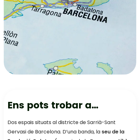
E
n
s
p
o
t
s
t
r
o
b
a
r
a
…
Dos espais situats al districte de Sarrià-Sant
Gervasi de Barcelona. D’una banda, la
seu de la