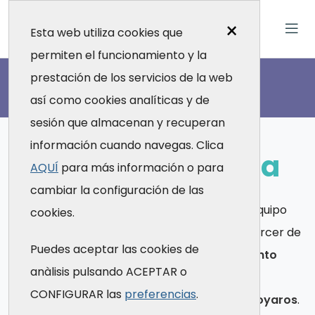
×
Esta web utiliza cookies que
permiten el funcionamiento y la
Contacto
prestación de los servicios de la web
así como cookies analíticas y de
sesión que almacenan y recuperan
información cuando navegas. Clica
U
n
i
d
a
d
d
e
A
c
o
g
i
d
a
AQUÍ
para más información o para
cambiar la configuración de las
Si trabajas en el ámbito de la salud y tú o tu equipo
cookies.
queréis mejorar vuestras habilidades para ejercer de
Puedes aceptar las cookies de
manera más saludable o presentáis
sufrimiento
anàlisis pulsando ACEPTAR o
emocional, problemas de salud mental o
CONFIGURAR las
preferencias
.
conductas adictivas
, estamos aquí para
apoyaros
.