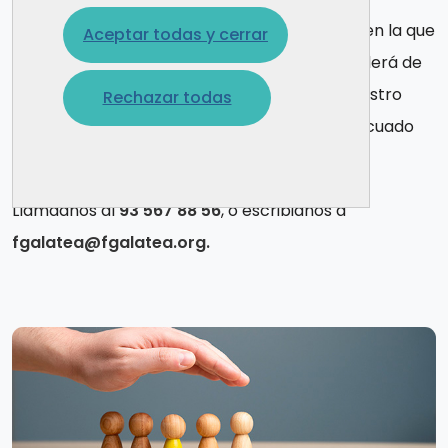
Contactad con nuestra
Unidad de Acogida
, en la que
Aceptar todas y cerrar
un equipo de profesionales expertos os atenderá de
forma
totalmente confidencial
, valorará vuestro
Rechazar todas
caso y os orientará hacia el recurso más adecuado
para vosotros.
Llamadnos al
93 567 88 56
,
o escribidnos a
fgalatea@fgalatea.org
.