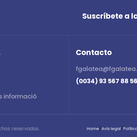
Suscríbete a 
.
Contacto
fgalatea@fgalatea
(0034) 93 567 88 5
chos reservados.
/
/
Home
Avís legal
Políti