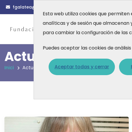
fgalatea@fgalatea.org
(0034) 93 567 88 56
Esta web utiliza cookies que permiten 
analíticas y de sesión que almacenan
Actualidad
Fo
para cambiar la configuración de las c
A quiénes nos diri
Puedes aceptar las cookies de anàlis
Actualidad
Aceptar todas y cerrar
Inici
Actualidad