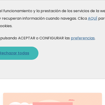
el funcionamiento y la prestación de los servicios de la 
 y recuperan información cuando navegas. Clica
AQUÍ
par
rmación
Quiénes somos
Qué hacemos
ookies.
gimos
is pulsando ACEPTAR o CONFIGURAR las
preferencias
.
Rechazar todas