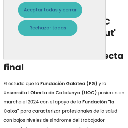
19 nov. 2025
Aceptar todas y cerrar
El estudio de FG y la UOC
Rechazar todas
para prevenir el 'burnout'
de los profesionales
sanitarios entra en la recta
final
El estudio que la
Fundación Galatea (FG)
y la
Universitat Oberta de Catalunya (UOC)
pusieron en
marcha el 2024 con el apoyo de la
Fundación "la
Caixa"
para caracterizar profesionales de la salud
con bajos niveles de síndrome del trabajador