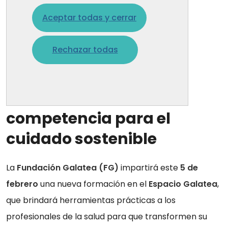
16 dic. 2025
Aceptar todas y cerrar
La FG impartirá un
Rechazar todas
seminario para
transformar la
vulnerabilidad en una
competencia para el
cuidado sostenible
La
Fundación Galatea (FG)
impartirá este
5 de
febrero
una nueva formación en el
Espacio Galatea
,
que brindará herramientas prácticas a los
profesionales de la salud para que transformen su