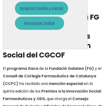
7 jul. 2026
Aceptar todas y cerrar
El programa Itaca de la FG
Rechazar todas
y el CCFC recibe una
mención especial en los
Premios a la Innovación
Social del CGCOF
El
programa Itaca
de la
Fundació Galatea (FG)
y el
Consell de Col·legis Farmacèutics de Catalunya
(CCFC)
ha recibido una
mención especial
en la
quinta edición de los
Premios a la Innovación Social:
Farmacéuticos y ODS
, que otorga el
Consejo