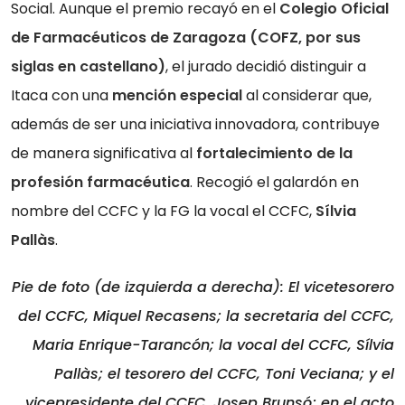
Social. Aunque el premio recayó en el
Colegio Oficial
de Farmacéuticos de Zaragoza (COFZ, por sus
siglas en castellano)
, el jurado decidió distinguir a
Itaca con una
mención especial
al considerar que,
además de ser una iniciativa innovadora, contribuye
de manera significativa al
fortalecimiento de la
profesión farmacéutica
. Recogió el galardón en
nombre del CCFC y la FG la vocal el CCFC,
Sílvia
Pallàs
.
Pie de foto (de izquierda a derecha): El vicetesorero
del CCFC, Miquel Recasens; la secretaria del CCFC,
Maria Enrique-Tarancón; la vocal del CCFC, Sílvia
Pallàs; el tesorero del CCFC, Toni Veciana; y el
vicepresidente del CCFC, Josep Brunsó; en el acto