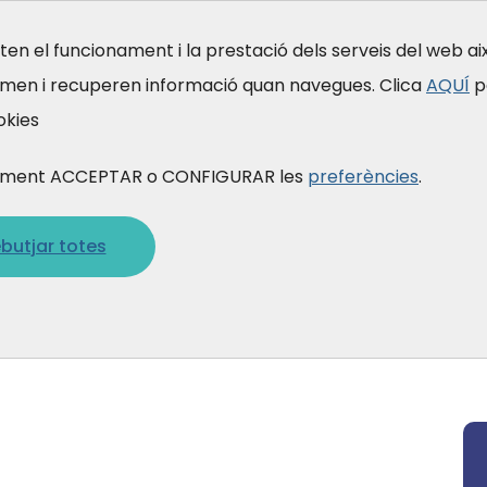
en el funcionament i la prestació dels serveis del web a
emen i recuperen informació quan navegues. Clica
AQUÍ
p
Formació
Qui som
Què fem
A qu
okies
 prement ACCEPTAR o CONFIGURAR les
preferències
.
butjar totes