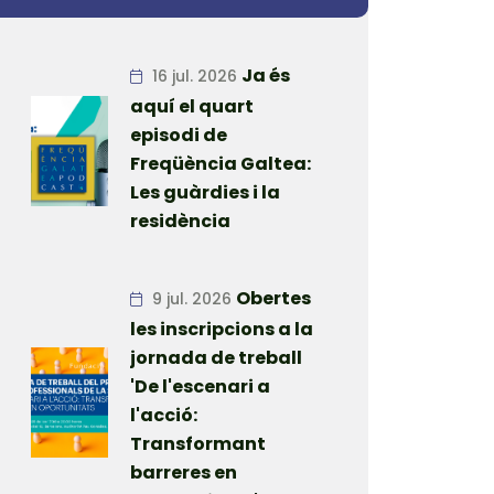
Ja és
16 jul. 2026
aquí el quart
episodi de
Freqüència Galtea:
Les guàrdies i la
residència
Obertes
9 jul. 2026
les inscripcions a la
jornada de treball
'De l'escenari a
l'acció:
Transformant
barreres en