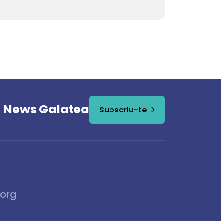
a News Galatea
Subscriu-te
.org
6