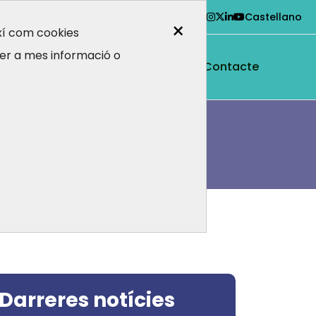
Castellano
×
ixí com cookies
er a mes informació o
i ens dirigim
Contacte
Darreres notícies