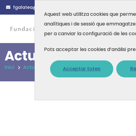
fgalatea@fgalatea.org
(0034) 93 567 88 56
Aquest web utilitza cookies que permet
analítiques i de sessió que emmagatz
Actualitat
per a canviar la configuració de les co
Pots acceptar les cookies d’anàlisi
Actualitat
Inici
Actualitat
Acceptar totes
Re