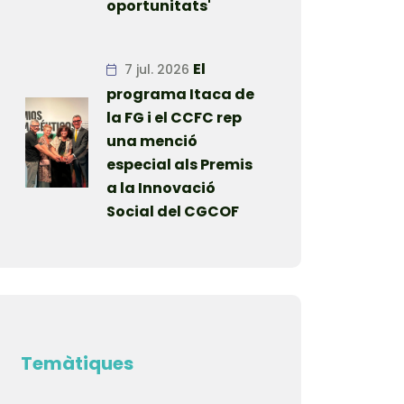
oportunitats'
El
7 jul. 2026
programa Itaca de
la FG i el CCFC rep
una menció
especial als Premis
a la Innovació
Social del CGCOF
Temàtiques