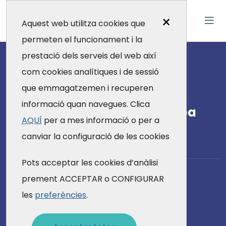
×
Aquest web utilitza cookies que
permeten el funcionament i la
prestació dels serveis del web així
com cookies analítiques i de sessió
que emmagatzemen i recuperen
informació quan navegues. Clica
Subscriu-te a la News Galatea
AQUÍ
per a mes informació o per a
Subscriu-te
canviar la configuració de les cookies
Pots acceptar les cookies d’anàlisi
prement ACCEPTAR o CONFIGURAR
Ens pots trobar a ...
les
preferències
.
Carrer de Craywinckel, 12