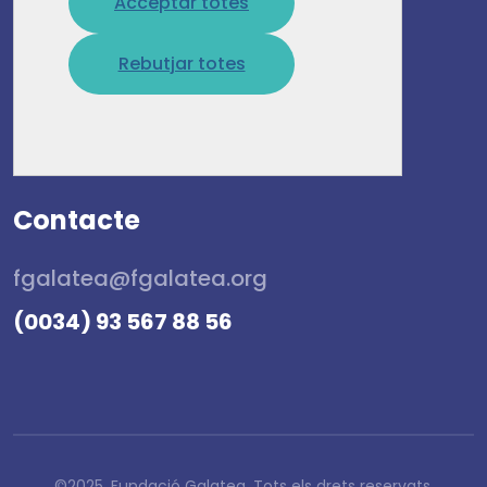
Acceptar totes
08022 – Barcelona
Rebutjar totes
Contacte
fgalatea@fgalatea.org
(0034) 93 567 88 56
©2025, Fundació Galatea. Tots els drets reservats.