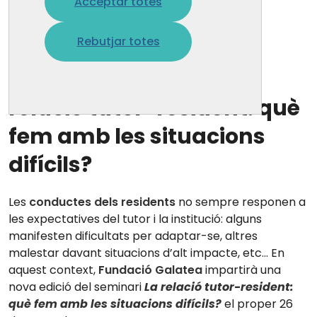
Acceptar totes
14 ag. 2024
Rebutjar totes
Nova oportunitat per
cursar el seminari 'La
relació tutor-resident: què
fem amb les situacions
difícils?
Les
conductes dels residents
no sem
pre re
sponen a
les expectatives del tutor i la institució: alguns
manifesten dificultats per adaptar-se, altres
malestar davant situacions d’alt impacte, etc... En
aquest context,
Fundació Galatea
impartirà una
nova edició del seminari
L
a relació tutor-resident:
què fem amb les situacions difícils?
el proper
26