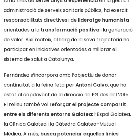
Amb més de
setze anys d’experiència
en la gestió i
administració de serveis sanitaris públics, ha exercit
responsabilitats directives i de
lideratge humanista
orientades a la
transformació positiva
i la generació
de valor. Així mateix, al llarg de la seva trajectòria ha
participat en iniciatives orientades a millorar el
sistema de salut a Catalunya.
Fernández s’incorpora amb l’objectiu de donar
continuïtat a la feina feta per
Antoni Calvo
, que ha
estat al capdavant de la direcció de FG des del 2015.
El relleu també vol
reforçar el projecte compartit
entre els diferents entorns Galatea
: l’Espai Galatea,
la Clínica Galatea i la Càtedra Galatea–Mutual
Mèdica. A més,
busca potenciar aquelles línies