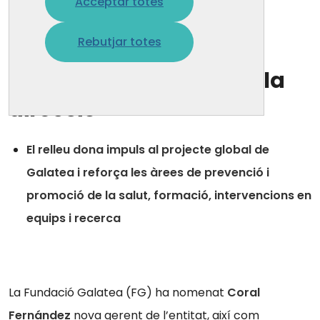
Acceptar totes
29 juny 2026
Rebutjar totes
La Fundació Galatea
renova la presidència i la
direcció
El relleu dona impuls al projecte global de
Galatea i reforça les àrees de prevenció i
promoció de la salut, formació, intervencions en
equips i recerca
La Fund
ació Galatea (FG) ha nomenat
Coral
Fernández
nova gerent de l’entitat, així com