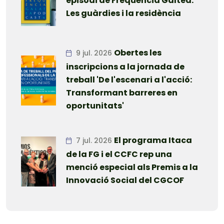
episodi de Freqüència Galtea:
Les guàrdies i la residència
Obertes les
9 jul. 2026
inscripcions a la jornada de
treball 'De l'escenari a l'acció:
Transformant barreres en
oportunitats'
El programa Itaca
7 jul. 2026
de la FG i el CCFC rep una
menció especial als Premis a la
Innovació Social del CGCOF