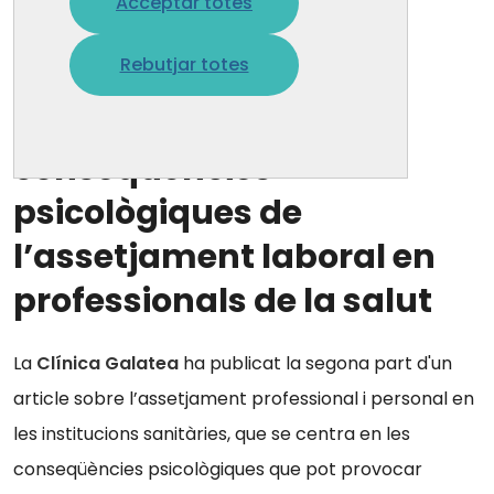
Acceptar totes
2 jul. 2026
Rebutjar totes
Nou artícle de Clínica
Galatea: les
conseqüències
psicològiques de
l’assetjament laboral en
professionals de la salut
La
Clínica Galatea
ha publicat la segona part d'un
article sobre l’assetjament professional i personal en
les institucions sanitàries, que se centra en les
conseqüències psicològiques que pot provocar