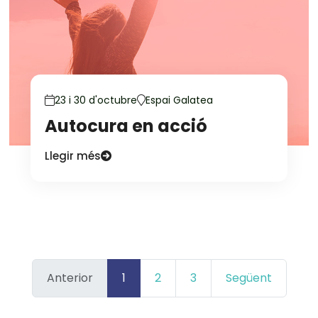
23 i 30 d'octubre
Espai Galatea
Autocura en acció
Llegir més
Anterior
1
2
3
Següent