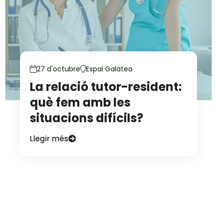
27 d'octubre
Espai Galatea
La relació tutor-resident:
què fem amb les
situacions difícils?
Llegir més