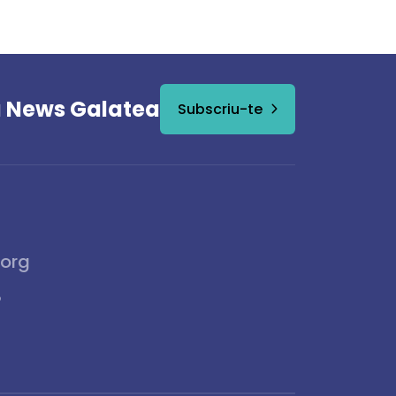
a News Galatea
Subscriu-te
.org
6