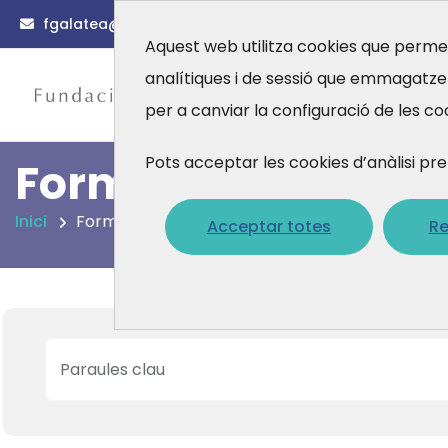
fgalatea@fgalatea.org
(0034) 93 567 88 56
Aquest web utilitza cookies que permet
analítiques i de sessió que emmagatz
Actualitat
per a canviar la configuració de les co
Pots acceptar les cookies d’anàlisi
Formacions
Inici
Formacions
Acceptar totes
Re