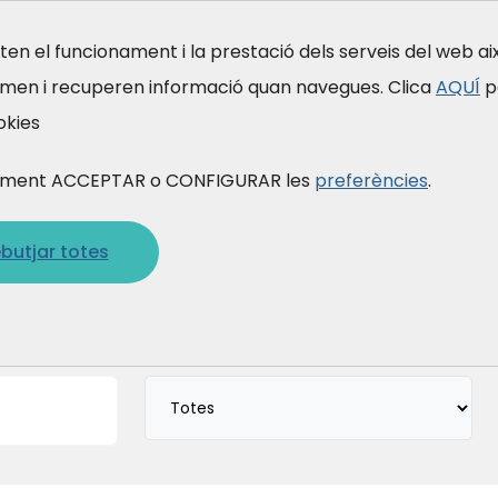
en el funcionament i la prestació dels serveis del web a
emen i recuperen informació quan navegues. Clica
AQUÍ
p
Formació
Qui som
Què fem
A qu
okies
 prement ACCEPTAR o CONFIGURAR les
preferències
.
butjar totes