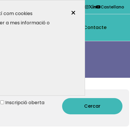
Castellano
×
ixí com cookies
er a mes informació o
i ens dirigim
Contacte
Inscripció oberta